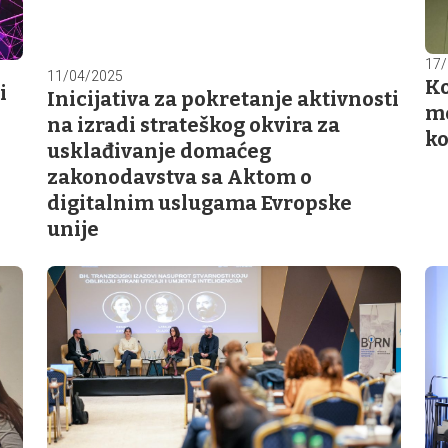
17/
11/04/2025
Ko
i
Inicijativa za pokretanje aktivnosti
mo
na izradi strateškog okvira za
ko
usklađivanje domaćeg
zakonodavstva sa Aktom o
digitalnim uslugama Evropske
unije