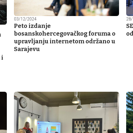
03/12/2024
28/
Peto izdanje
SE
bosanskohercegovačkog foruma o
od
h
upravljanju internetom održano u
Sarajevu
 i