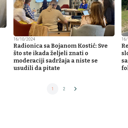
16/10/2024
16/
Radionica sa Bojanom Kostić: Sve
Re
što ste ikada željeli znati o
sl
moderaciji sadržaja a niste se
sa
usudili da pitate
fo
arrow_forward_ios
1
2